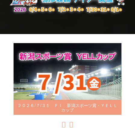
ス
キ
ッ
プ
２０２６/７/３１ ＦⅠ 新潟スポーツ賞・ＹＥＬＬ
カップ