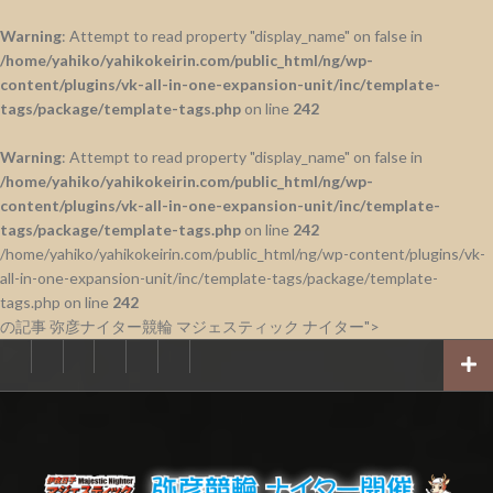
Warning
: Attempt to read property "display_name" on false in
/home/yahiko/yahikokeirin.com/public_html/ng/wp-
content/plugins/vk-all-in-one-expansion-unit/inc/template-
tags/package/template-tags.php
on line
242
Warning
: Attempt to read property "display_name" on false in
/home/yahiko/yahikokeirin.com/public_html/ng/wp-
content/plugins/vk-all-in-one-expansion-unit/inc/template-
tags/package/template-tags.php
on line
242
/home/yahiko/yahikokeirin.com/public_html/ng/wp-content/plugins/vk-
all-in-one-expansion-unit/inc/template-tags/package/template-
tags.php on line
242
の記事 弥彦ナイター競輪 マジェスティック ナイター">
コ
ホ
２
２
２
２
２
ン
ー
０
０
０
０
０
ム
２
２
２
２
２
テ
４
３
２
１
０
ン
年
年
年
年
年
ツ
へ